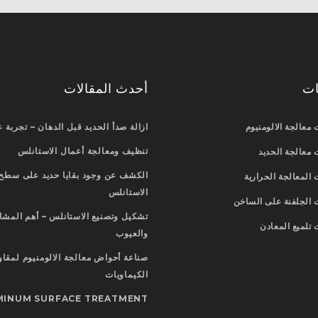
ات
أحدث المقالات
 معالجة الالومنيوم
ازالة صدأ الحديد قبل الدهان – تجربة ع
تنظيف ومعالجة أعمال الاستانلس
 معالجة الحديد
الكشف عن وجود بقايا حديد على سطح
 المعالجة الحرارية
الاستانلس
 الجلفنة على الساخن
تشكيل وتصنيع الاستانلس – أهم المشا
 تلميع المعادن
والعيوب
صناعة أحواض معالجة الالومنيوم لمقاو
الكيماويات
MINUM SURFACE TREATMENT