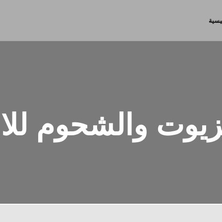
يسية
زيوت والشحوم للال