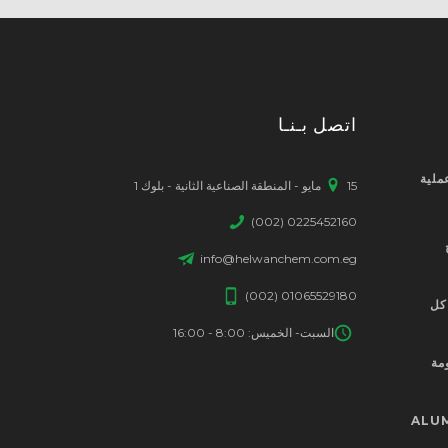
اتصل بـنـا
ملية
15 مايو - المنطقة الصناعية الثانية - بلوك 1
(002) 0225452160
info@helwanchem.com.eg
(002) 01065529180
كل
السبت- الخميس: 8:00 - 16:00
مة
ALU